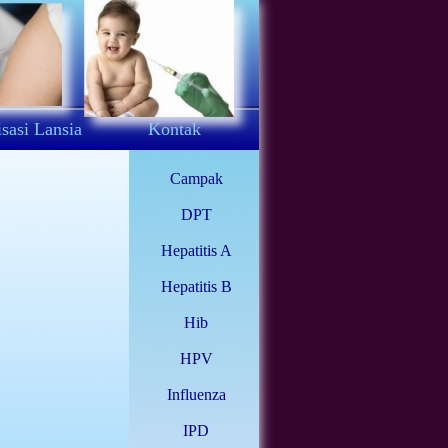
sasi Lansia
Kontak
Campak
DPT
Hepatitis A
Hepatitis B
Hib
HPV
Influenza
IPD