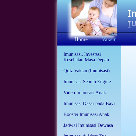
Home
Vaksin
Imunisasi, Investasi
Kesehatan Masa Depan
Quiz Vaksin (Imunisasi)
Imunisasi Search Engine
Video Imunisasi Anak
Imunisasi Dasar pada Bayi
Booster Imunisasi Anak
Jadwal Imunisasi Dewasa