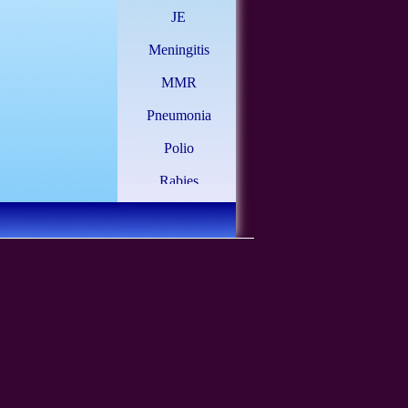
JE
Meningitis
MMR
Pneumonia
Polio
Rabies
TBC
Tetanus
Typhus
Varicella
Yellow Fever