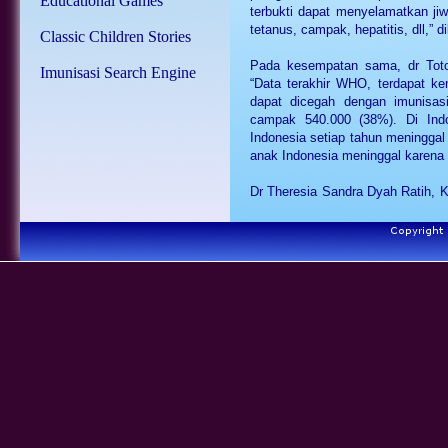
Educational Games
terbukti dapat menyelamatkan jiwa 
tetanus, campak, hepatitis, dll,”
Classic Children Stories
Pada kesempatan sama, dr Toto
Imunisasi Search Engine
“Data terakhir WHO, terdapat kem
dapat dicegah dengan imunisasi
campak 540.000 (38%). Di Indo
Indonesia setiap tahun meninggal
anak Indonesia meninggal karena
Dr Theresia Sandra Dyah Ratih,
ini pemberian imunisasi untuk m
rumah sakit, klinik bersalin, pu
imunisasi rutin kepada sekitar 4
kali, polio empat kali, DPT/HB 
(Bulan Imunisasi Anak Sekolah) c
(tetanus difteri) pada anak kelas
satu sampai tiga), dan 4,9 juta 
Usia Subur) untuk sasaran vaksin 
“Sasaran tadi belum termasuk
Activity), misalnya pelaksanaan P
polio, crash program campak pa
kelas empat, lima dan enam SD di d
Jawa Timur,” lanjutnya.