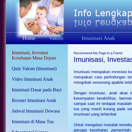
Home
Vaksin
Imunisasi Anak
Imunisasi, Investasi
Recommend this Page to a Friend
Kesehatan Masa Depan
Imunisasi, Invest
Quiz Vaksin (Imunisasi)
Imunisasi merupakan investasi k
merupakan cara perlindungan ter
Video Imunisasi Anak
mengobati seseorang apabila telah
Imunisasi Dasar pada Bayi
Dengan imunisasi, anak akan te
kesempatan beraktifitas, berma
Booster Imunisasi Anak
sampai saat ini terdapat masala
tua yang masih kurang pada seb
Jadwal Imunisasi Dewasa
imunisasi yang terlambat
Imunisasi di Masa Tua
Untuk mengatasi masalah tersebut,
petugas kesehatan, pemerintah